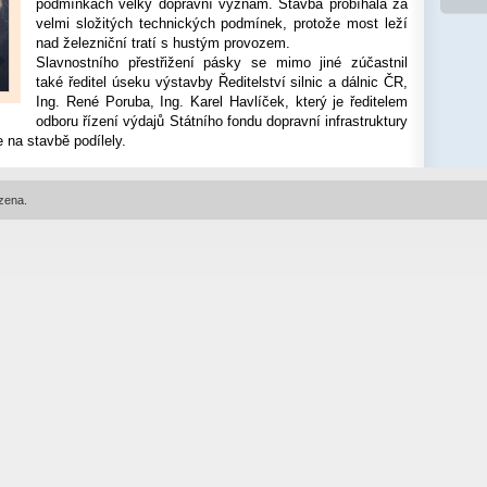
podmínkách velký dopravní význam. Stavba probíhala za
velmi složitých technických podmínek, protože most leží
nad železniční tratí s hustým provozem.
Slavnostního přestřižení pásky se mimo jiné zúčastnil
také ředitel úseku výstavby Ředitelství silnic a dálnic ČR,
Ing. René Poruba, Ing. Karel Havlíček, který je ředitelem
odboru řízení výdajů Státního fondu dopravní infrastruktury
 na stavbě podílely.
zena.