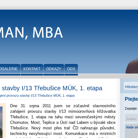
OGALERIE
KONTAKT
ODKAZY
ODS
 stavby I/13 Třebušice MÚK, 1. etapa
jení provozu stavby I/13 Třebušice MÚK, 1. etapa
Ptejte
Dne 31. srpna 2011 jsem se zúčastnil slavnostního
Zeptejte
zahájení provozu stavby I/13 mimoúrovňová křižovatka
Třebušice, 1. etapa na tahu mezi severočeskými městy
Chomutov, Most, Teplice a Ústí nad Labem u bývalé obce
Třebušice. Nový most přes trať ČD nahrazuje původní,
technicky nevyhovující most. Komunikace má v místních