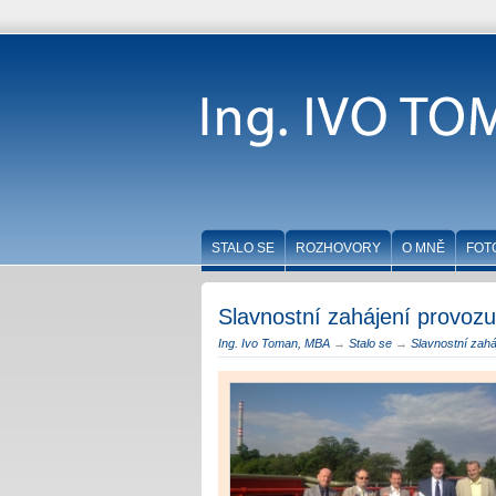
STALO SE
ROZHOVORY
O MNĚ
FOT
Slavnostní zahájení provozu
Ing. Ivo Toman, MBA
→
Stalo se
→
Slavnostní zahá