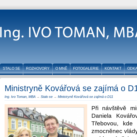
STALO SE
ROZHOVORY
O MNĚ
FOTOGALERIE
KONTAKT
ODK
Ministryně Kovářová se zajímá o D
Ing. Ivo Toman, MBA
→
Stalo se
→
Ministryně Kovářová se zajímá o D11
Při návštěvě min
Daniela Kovářo
Třebovou, kde 
zmocněnec vlády 