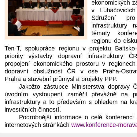
ekonomických zá
v Luhačovicíc
Sdružení pro
infrastruktury
tématy konfer
regionu do disku
Ten-T, spolupráce regionu v projektu Baltsko
priority výstavby dopravní infrastruktury 
propojení ekonomického prostoru v regionec
dopravní obslužnost ČR v ose Praha-Ostrava
Praha a stavební průmysl a projekty PPP.
Jakožto zástupce Ministerstva dopravy
úvodním vystoupení zaměřil převážně na pr
infrastruktury a to především s ohledem na kr
investičních činností.
Podrobnější informace o celé konferenci
internetových stránkách
www.konference-morav