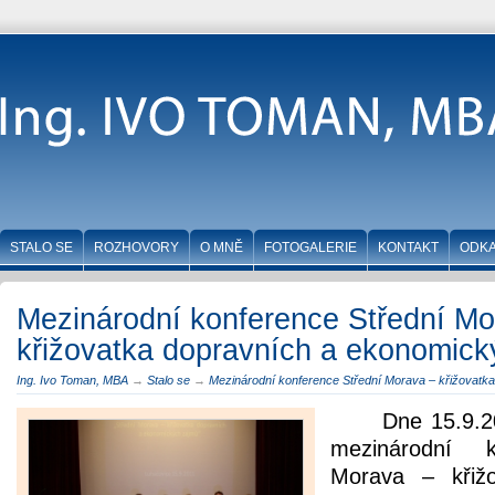
STALO SE
ROZHOVORY
O MNĚ
FOTOGALERIE
KONTAKT
ODK
Mezinárodní konference Střední Mo
křižovatka dopravních a ekonomick
Ing. Ivo Toman, MBA
→
Stalo se
→
Mezinárodní konference Střední Morava – křižovatk
Dne 15.9.2
mezinárodní k
Morava – křiž