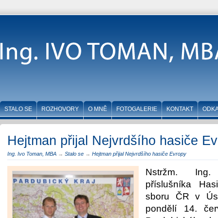
STALO SE
ROZHOVORY
O MNĚ
FOTOGALERIE
KONTAKT
ODK
Hejtman přijal Nejvrdšího hasiče E
Ing. Ivo Toman, MBA
→
Stalo se
→
Hejtman přijal Nejvrdšího hasiče Evropy
Nstržm. Ing
příslušníka Ha
sboru ČR v Ústí
pondělí 14. če