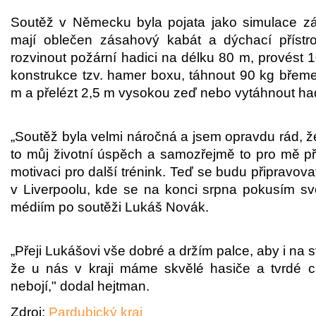
Soutěž v Německu byla pojata jako simulace zás
mají oblečen zásahový kabát a dýchací přístroj
rozvinout požární hadici na délku 80 m, provést
konstrukce tzv. hamer boxu, táhnout 90 kg břem
m a přelézt 2,5 m vysokou zeď nebo vytáhnout hadi
„Soutěž byla velmi náročná a jsem opravdu rád, že
to můj životní úspěch a samozřejmě to pro mě př
motivaci pro další trénink. Teď se budu připravov
v Liverpoolu, kde se na konci srpna pokusím svou
médiím po soutěži Lukáš Novák.
„Přeji Lukášovi vše dobré a držím palce, aby i na 
že u nás v kraji máme skvělé hasiče a tvrdé ch
nebojí," dodal hejtman.
Zdroj:
Pardubický kraj