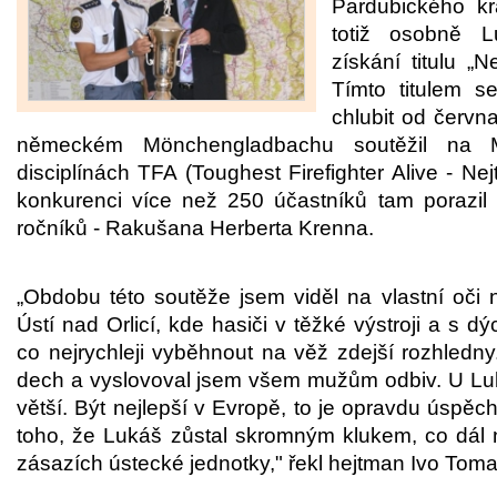
Pardubického kr
totiž osobně L
získání titulu „N
Tímto titulem 
chlubit od červn
německém Mönchengladbachu soutěžil na Mi
disciplínách TFA (Toughest Firefighter Alive - Nejt
konkurenci více než 250 účastníků tam porazil v
ročníků - Rakušana Herberta Krenna.
„Obdobu této soutěže jsem viděl na vlastní oči
Ústí nad Orlicí, kde hasiči v těžké výstroji a s dý
co nejrychleji vyběhnout na věž zdejší rozhledny.
dech a vyslovoval jsem všem mužům odbiv. U Luká
větší. Být nejlepší v Evropě, to je opravdu úspěch
toho, že Lukáš zůstal skromným klukem, co dál n
zásazích ústecké jednotky," řekl hejtman Ivo Toma