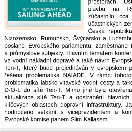
prostorách Ús
plavbu na R
zúčastnilo cc
účastnických ze
Česká republik
Nizozemsko, Rumunsko, Švýcarsko a Lucembur
poslanci Evropského parlamentu, zaměstnanci
a průmyslové subjekty. Hlavním tématem konfe
ve vodní nákladní dopravě a také návrh Evropsk
Ten-T, který bude projednáván v evropském p
řešena problematika NAIADE. V rámci tohoto
problematika labsko-vltavské vodní cesty a tak
D-O-L do sítě Ten-T. Mimo jiné byla otevřen
aktualizace sítě Ten-T a odstranění hlavních
klíčových oblastech dopravní infrastruktury. J
hodnoceno setkání s viceprezidentem a ko
Evropské komise panem Siim Kallasem.