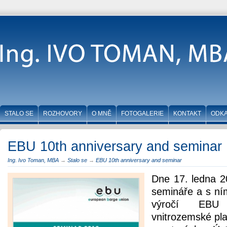
STALO SE
ROZHOVORY
O MNĚ
FOTOGALERIE
KONTAKT
ODK
EBU 10th anniversary and seminar
Ing. Ivo Toman, MBA
→
Stalo se
→
EBU 10th anniversary and seminar
Dne 17. ledna 2
semináře a s ní
výročí EBU
vnitrozemské pla