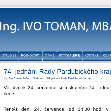
STALO SE
ROZHOVORY
O MNĚ
FOTOGALERIE
KONTAKT
ODK
74. jednání Rady Pardubického kra
Ing. Ivo Toman, MBA
→
Stalo se
→
74. jednání Rady Pardubického kraje
Ve čtvrtek 24. července se uskuteční 74. jedn
kraje.
Tentýž den, 24. července, od 14:00 hod. v