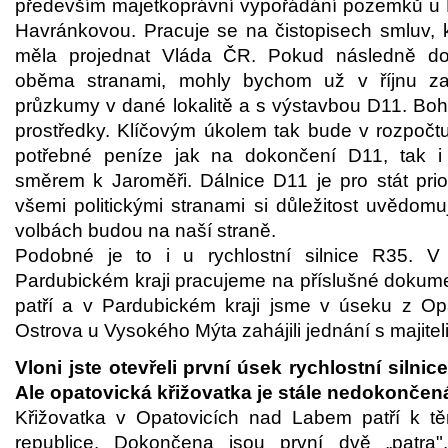
především majetkoprávní vypořádání pozemků u 
Havránkovou. Pracuje se na čistopisech smluv, 
měla projednat Vláda ČR. Pokud následně do
oběma stranami, mohly bychom už v říjnu za
průzkumy v dané lokalitě a s výstavbou D11. Bohu
prostředky. Klíčovým úkolem tak bude v rozpočtu 
potřebné peníze jak na dokončení D11, tak 
směrem k Jaroměři. Dálnice D11 je pro stát prior
všemi politickými stranami si důležitost uvědomuj
volbách budou na naší straně.
Podobné je to i u rychlostní silnice R35. 
Pardubickém kraji pracujeme na příslušné dokumen
patří a v Pardubickém kraji jsme v úseku z O
Ostrova u Vysokého Mýta zahájili jednání s majite
Vloni jste otevřeli první úsek rychlostní silnic
Ale opatovická křižovatka je stále nedokončená
Křižovatka v Opatovicích nad Labem patří k t
republice. Dokončena jsou první dvě „patra"