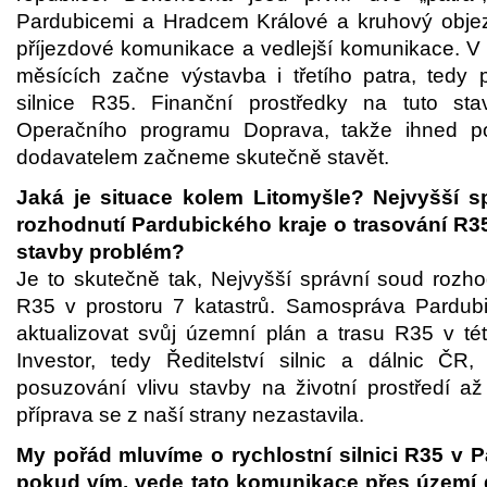
Pardubicemi a Hradcem Králové a kruhový objez
příjezdové komunikace a vedlejší komunikace. V 
měsících začne výstavba i třetího patra, tedy p
silnice R35. Finanční prostředky na tuto sta
Operačního programu Doprava, takže ihned p
dodavatelem začneme skutečně stavět.
Jaká je situace kolem Litomyšle? Nejvyšší sp
rozhodnutí Pardubického kraje o trasování R35.
stavby problém?
Je to skutečně tak, Nejvyšší správní soud rozho
R35 v prostoru 7 katastrů. Samospráva Pardub
aktualizovat svůj územní plán a trasu R35 v této
Investor, tedy Ředitelství silnic a dálnic ČR
posuzování vlivu stavby na životní prostředí 
příprava se z naší strany nezastavila.
My pořád mluvíme o rychlostní silnici R35 v P
pokud vím, vede tato komunikace přes území d