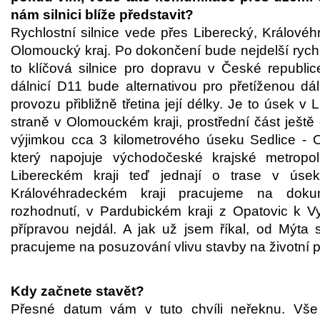
nám silnici blíže představit?
Rychlostní silnice vede přes Liberecký, Králové
Olomoucký kraj. Po dokončení bude nejdelší rychlo
to klíčová silnice pro dopravu v České republic
dálnicí D11 bude alternativou pro přetíženou dá
provozu přibližně třetina její délky. Je to úsek 
straně v Olomouckém kraji, prostřední část ješt
výjimkou cca 3 kilometrového úseku Sedlice -
který napojuje východočeské krajské metropo
Libereckém kraji teď jednají o trase v úse
Královéhradeckém kraji pracujeme na doku
rozhodnutí, v Pardubickém kraji z Opatovic k
přípravou nejdál. A jak už jsem říkal, od Mý
pracujeme na posuzování vlivu stavby na životní p
Kdy začnete stavět?
Přesné datum vám v tuto chvíli neřeknu. Vše 