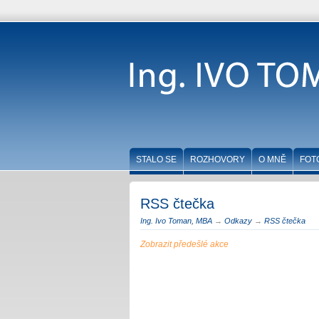
STALO SE
ROZHOVORY
O MNĚ
FOT
RSS čtečka
Ing. Ivo Toman, MBA
→
Odkazy
→
RSS čtečka
Zobrazit předešlé akce