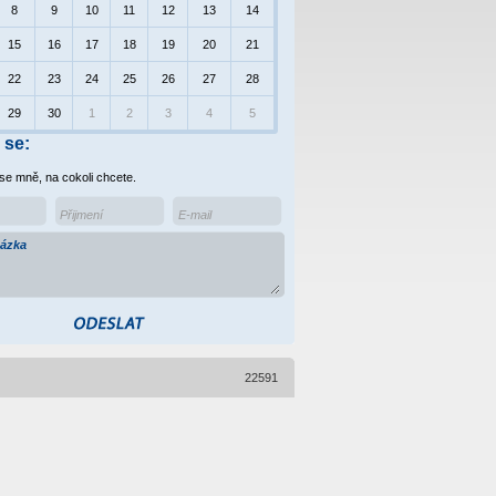
8
9
10
11
12
13
14
15
16
17
18
19
20
21
22
23
24
25
26
27
28
29
30
1
2
3
4
5
 se:
 se mně, na cokoli chcete.
22591