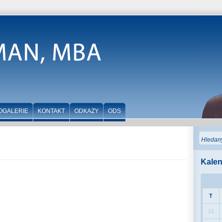
OGALERIE
KONTAKT
ODKAZY
ODS
Kalen
T
22