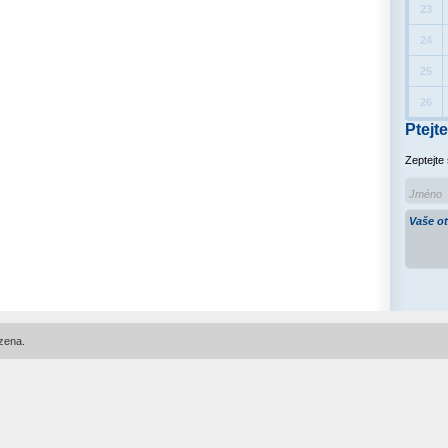
23
24
25
26
Ptejte
Zeptejte
zena.