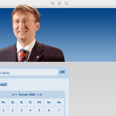
dář:
|< <
Červen 2026
> >|
Po
Út
St
Čt
Pá
So
Ne
1
2
3
4
5
6
7