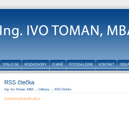
STALO SE
ROZHOVORY
O MNĚ
FOTOGALERIE
KONTAKT
ODK
RSS čtečka
Ing. Ivo Toman, MBA
→
Odkazy
→
RSS čtečka
Zobrazit předešlé akce