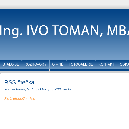
STALO SE
ROZHOVORY
O MNĚ
FOTOGALERIE
KONTAKT
ODK
RSS čtečka
Ing. Ivo Toman, MBA
→
Odkazy
→
RSS čtečka
Skrýt předešlé akce