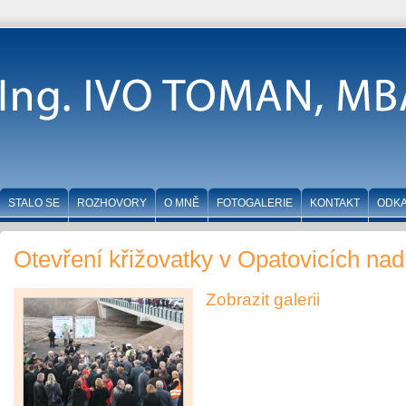
STALO SE
ROZHOVORY
O MNĚ
FOTOGALERIE
KONTAKT
ODK
Otevření křižovatky v Opatovicích na
Zobrazit galerii